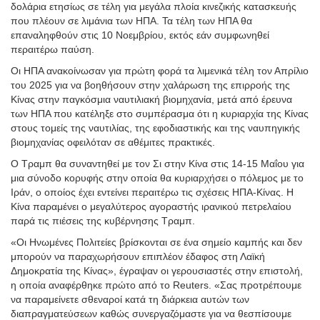
δολάρια ετησίως σε τέλη για μεγάλα πλοία κινεζικής κατασκευής
που πλέουν σε λιμάνια των ΗΠΑ. Τα τέλη των ΗΠΑ θα
επαναληφθούν στις 10 Νοεμβρίου, εκτός εάν συμφωνηθεί
περαιτέρω παύση.
Οι ΗΠΑ ανακοίνωσαν για πρώτη φορά τα λιμενικά τέλη τον Απρίλιο
του 2025 για να βοηθήσουν στην χαλάρωση της επιρροής της
Κίνας στην παγκόσμια ναυτιλιακή βιομηχανία, μετά από έρευνα
των ΗΠΑ που κατέληξε στο συμπέρασμα ότι η κυριαρχία της Κίνας
στους τομείς της ναυτιλίας, της εφοδιαστικής και της ναυπηγικής
βιομηχανίας οφειλόταν σε αθέμιτες πρακτικές.
Ο Τραμπ θα συναντηθεί με τον Σι στην Κίνα στις 14-15 Μαΐου για
μια σύνοδο κορυφής στην οποία θα κυριαρχήσει ο πόλεμος με το
Ιράν, ο οποίος έχει εντείνει περαιτέρω τις σχέσεις ΗΠΑ-Κίνας. Η
Κίνα παραμένει ο μεγαλύτερος αγοραστής ιρανικού πετρελαίου
παρά τις πιέσεις της κυβέρνησης Τραμπ.
«Οι Ηνωμένες Πολιτείες βρίσκονται σε ένα σημείο καμπής και δεν
μπορούν να παραχωρήσουν επιπλέον έδαφος στη Λαϊκή
Δημοκρατία της Κίνας», έγραψαν οι γερουσιαστές στην επιστολή,
η οποία αναφέρθηκε πρώτο από το Reuters. «Σας προτρέπουμε
να παραμείνετε σθεναροί κατά τη διάρκεια αυτών των
διαπραγματεύσεων καθώς συνεργαζόμαστε για να θεσπίσουμε