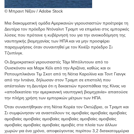
© Μπραντ Νίξον / Adobe Stock
Μια διακομματική ομάδα Αμερικανών γερουσιαστών προέτρεψε τη
Δευτέρα τον πρόεδρο Ντόναλντ Τραμπ να επιμείνει στις εμπορικές
λύσεις που πρότεινε η κυβέρνησή του για την ανοικοδόμηση της
ναυπηγικής βιομηχανίας των ΗΠΑ και να μην προσφέρει
παραχωρήσεις όταν συναντηθεί με τον Κινέζο πρόεδρο Σι
Τζινπίνγκ.
Οι Δημοκρατικοί γερουσιαστές Τάμι Μπόλντουιν από το
Ουισκόνσιν και Μαρκ Κέλι από την Αριζόνα, καθώς και οι
Ρεπουμπλικάνοι Τιμ Σκοτ από τη Νότια Καρολίνα και Τοντ Γιανγκ
από την Ιντιάνα, δήλωσαν στον Τραμπ σε επιστολή που
απέστειλαν τη Δευτέρα ότι η δεκαετιών προσπάθεια της Κίνας να
«αποδεκατίσει την αμερικανική ναυπηγική βιομηχανία» απαιτούσε
την πλήρη χρήση των εμπορικών μέτρων των ΗΠΑ.
Όταν συναντήθηκαν στη Νότια Κορέα τον Οκτώβριο, οι Τραμπ και
Σι συμφώνησαν να αναστείλουν τις αμοιβαίες αμοιβαίες αμοιβαίες
αμοιβαίες αμοιβαίες αμοιβαίες αμοιβαίες αμοιβαίες αμοιβαίες
αμοιβαίες αμοιβαίες αμοιβαίες αμοιβές στα πλοία των άλλων
χωρών για ένα χρόνο, αποφεύγοντας περίπου 3,2 δισεκατομμύρια