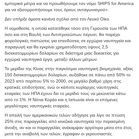
εμπορικά μέτρα και να προωθήσουμε τον νόμο SHIPS for America
για να εξισορροπήσουμε τους όρους ανταγωνισμού».
Δεν υπήρξε άμεσα κανένα σχόλιο από τον Λευκό Οίκο.
Η νομοθεσία, η οποία κατατέθηκε τόσο στη Γερουσία των ΗΠΑ
όσο και στη Βουλή των Αντιπροσώπων πέρυσι, θα παρέχει
φορολογικές πιστώσεις για επενδύσεις σε εγχώρια ναυπηγεία και
παραγωγή και θα εγκρίνει χρηματοδότηση ύψους 2,5
δισεκατομμυρίων δολαρίων σε διάστημα μιας δεκαετίας για
εγχώρια ναυπηγικά έργα, μεταξύ άλλων μέτρων.
Το μερίδιο της Κίνας στην παγκόσμια ναυπηγική βιομηχανία, αξίας
150 δισεκατομμυρίων δολαρίων, αυξήθηκε σε πάνω από 50% το
2023 από περίπου 5% το 2000, σε μεγάλο βαθμό χάρη στις
κρατικές επιδοτήσεις, ενώ οι κάποτε κυρίαρχες ναυπηγικές
εταιρείες των ΗΠΑ έχουν δει το μερίδιό τους να μειώνεται κάτω
από το 1%. Η Νότια Κορέα και η Ιαπωνία είναι οι επόμενες
μεγαλύτερες ναυπηγικές εταιρείες.
Η απειλή των αμερικανικών τελών οδήγησε για λίγο σε πτώση
25% στις παραγγελίες από κινεζικά ναυπηγεία την περασμένη
άνοιξη, αν και οι παραγγελίες ανέκαμψαν αργότερα μέσα στο έτος
μετά την αναβολή των τελών, έγραψαν οι γερουσιαστές.