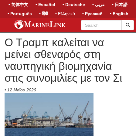
• 简体中文
• Español
• Deutsche
• عربى
• 日本語
• Português
• हिंदी
• Ελληνικά
• Русский
• English
Ο Τραμπ καλείται να
μείνει σθεναρός στη
ναυπηγική βιομηχανία
στις συνομιλίες με τον Σι
•
12 Μαΐου 2026